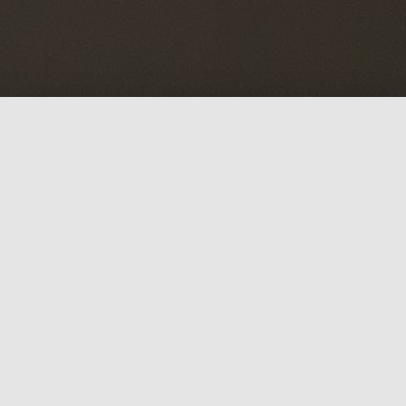
Wir sind seit mehr als 20 Jahren Ihr zuverlässiger
Dienstleister im Bereich Hybridpost,Tagespost,
Werbemittelplanung, Konfektionierung,
Direktmailing, Werbemittelversand und allgemeiner
Paket- und Briefversand.
Dabei richten wir unsere volle Aufmerksamkeit auf
jeden einzelnen Arbeitsschritt der Tagespost sowie
des Konfektionierungsgeschäfts und der
Druckweiterverarbeitung. Denn nur weil wir alle unsere
Dienstleistungen mit größter Sorgfalt erbringen, können