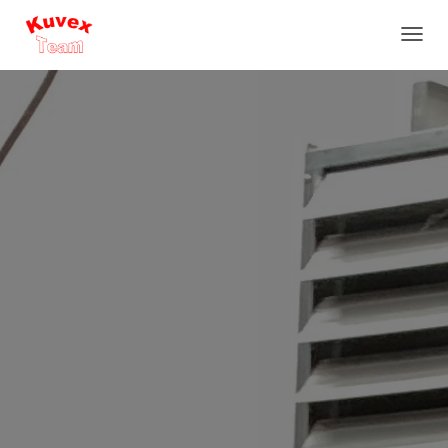
N
A
V
I
G
A
T
I
O
N
U
M
S
C
H
A
L
T
E
N